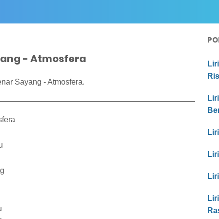
PO
yang - Atmosfera
Lir
Ri
enar Sayang - Atmosfera.
Lir
Be
sfera
Lir
u
Lir
ng
Lir
Lir
u
Ra