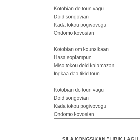
Kotobian do toun vagu
Doid songovian
Kada tokou pogivovogu
Ondomo kovosian
Kotobian om kounsikaan
Hasa sopiampun
Miso tokou doid kalamazan
Ingkaa daa tikid toun
Kotobian do toun vagu
Doid songovian
Kada tokou pogivovogu
Ondomo kovosian
SILA KONGSIKAN "LIRIK LAG