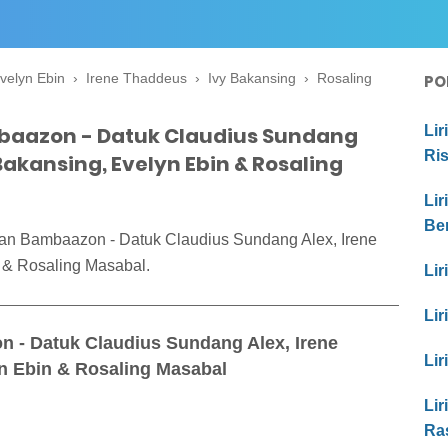
velyn Ebin
›
Irene Thaddeus
›
Ivy Bakansing
›
Rosaling
PO
mbaazon - Datuk Claudius Sundang
Lir
Ri
Bakansing, Evelyn Ebin & Rosaling
Lir
Be
zan Bambaazon - Datuk Claudius Sundang Alex, Irene
 & Rosaling Masabal.
Lir
Lir
 - Datuk Claudius Sundang Alex, Irene
Lir
n Ebin & Rosaling Masabal
Lir
Ra