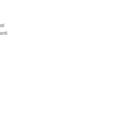
ati
anti