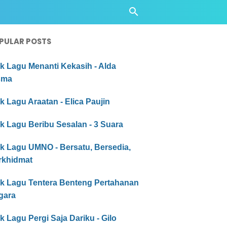
PULAR POSTS
ik Lagu Menanti Kekasih - Alda
sma
ik Lagu Araatan - Elica Paujin
ik Lagu Beribu Sesalan - 3 Suara
ik Lagu UMNO - Bersatu, Bersedia,
rkhidmat
rik Lagu Tentera Benteng Pertahanan
gara
ik Lagu Pergi Saja Dariku - Gilo