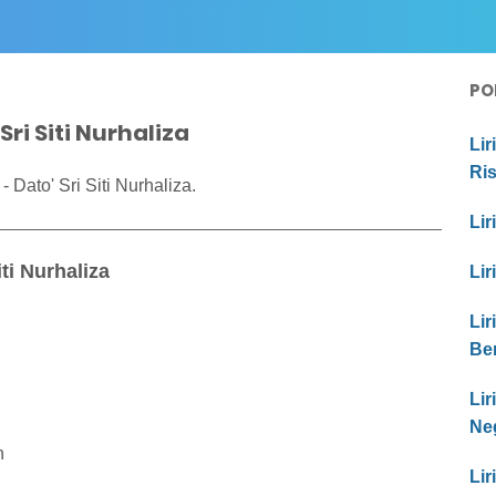
PO
Sri Siti Nurhaliza
Lir
Ri
 Dato' Sri Siti Nurhaliza.
Lir
iti Nurhaliza
Lir
Lir
Be
Li
Ne
n
Lir