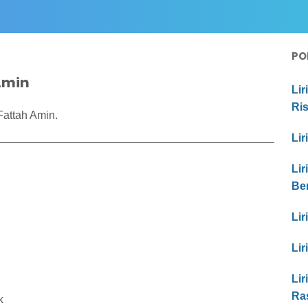
PO
 Amin
Lir
Ri
Fattah Amin.
Lir
Lir
Be
Lir
Lir
Lir
Ras
k