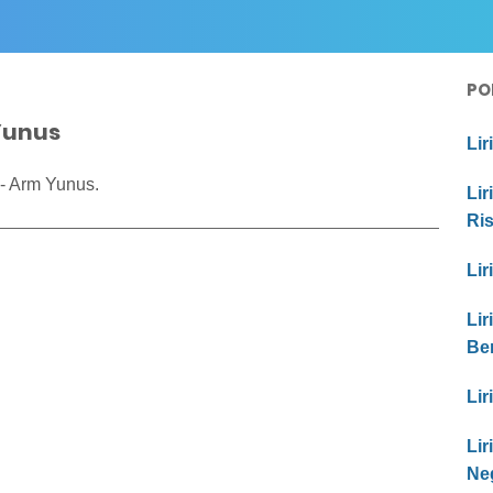
PO
Yunus
Lir
 - Arm Yunus.
Lir
Ri
Lir
Lir
Be
Lir
Li
Ne