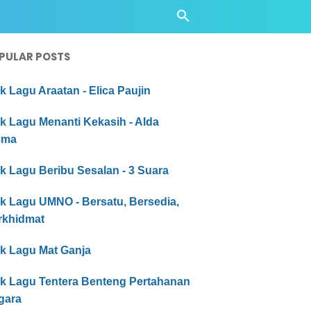
PULAR POSTS
ik Lagu Araatan - Elica Paujin
ik Lagu Menanti Kekasih - Alda
sma
ik Lagu Beribu Sesalan - 3 Suara
ik Lagu UMNO - Bersatu, Bersedia,
rkhidmat
ik Lagu Mat Ganja
rik Lagu Tentera Benteng Pertahanan
gara