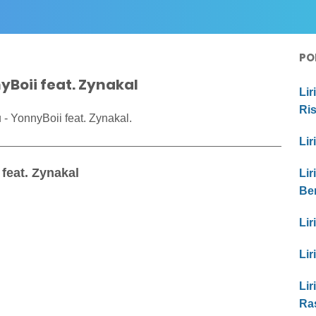
PO
yBoii feat. Zynakal
Lir
Ri
- YonnyBoii feat. Zynakal.
Lir
feat. Zynakal
Lir
Be
Lir
Lir
Lir
Ras