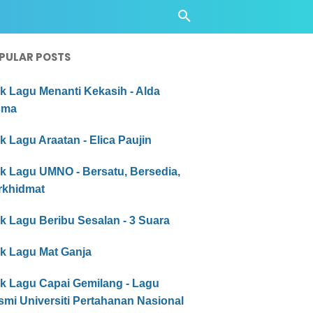
PULAR POSTS
ik Lagu Menanti Kekasih - Alda
sma
ik Lagu Araatan - Elica Paujin
ik Lagu UMNO - Bersatu, Bersedia,
rkhidmat
ik Lagu Beribu Sesalan - 3 Suara
ik Lagu Mat Ganja
ik Lagu Capai Gemilang - Lagu
mi Universiti Pertahanan Nasional