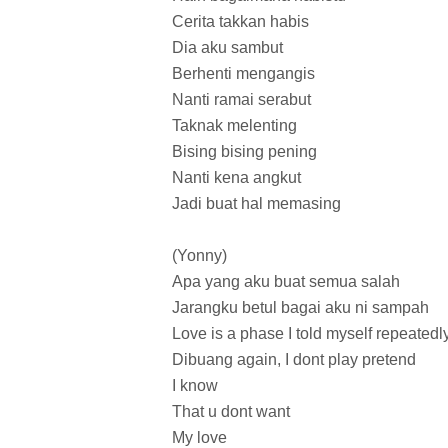
Cerita takkan habis
Dia aku sambut
Berhenti mengangis
Nanti ramai serabut
Taknak melenting
Bising bising pening
Nanti kena angkut
Jadi buat hal memasing
(Yonny)
Apa yang aku buat semua salah
Jarangku betul bagai aku ni sampah
Love is a phase I told myself repeatedl
Dibuang again, I dont play pretend
I know
That u dont want
My love