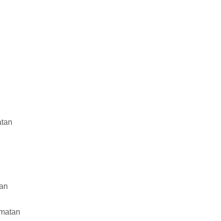
atan
an
matan