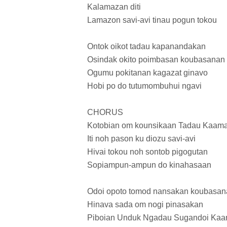
Kalamazan diti
Lamazon savi-avi tinau pogun tokou
Ontok oikot tadau kapanandakan
Osindak okito poimbasan koubasanan
Ogumu pokitanan kagazat ginavo
Hobi po do tutumombuhui ngavi
CHORUS
Kotobian om kounsikaan Tadau Kaam
Iti noh pason ku diozu savi-avi
Hivai tokou noh sontob pigogutan
Sopiampun-ampun do kinahasaan
Odoi opoto tomod nansakan koubasan
Hinava sada om nogi pinasakan
Piboian Unduk Ngadau Sugandoi Kaa