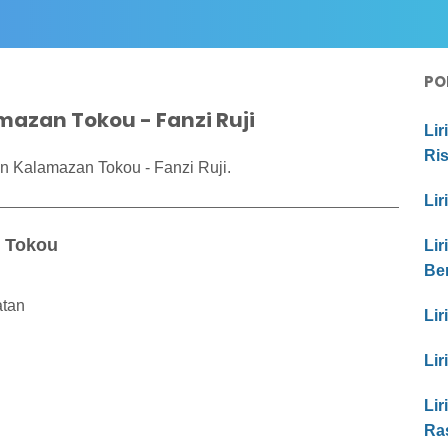
PO
mazan Tokou - Fanzi Ruji
Lir
Ri
n Kalamazan Tokou - Fanzi Ruji.
Lir
n Tokou
Lir
Be
atan
Lir
Lir
Lir
Ra