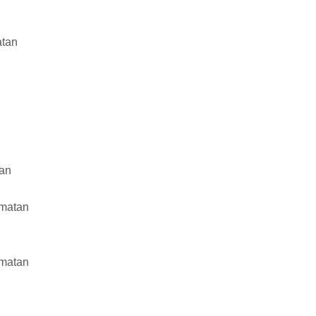
atan
an
matan
matan