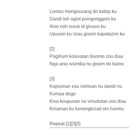
Lomou mongouvang do todop ku
Dandi toh ogiot poingonggom ku
Aiso noh suvai id ginavo ku
Upuson ku iziau gisom kapatazon ku
[2]
Pogihum kosivatan tiisomo zou diau
Nga aiso sisimba nu gisom do baino
[3]
Kopiuman zou nohivan nu dandi nu
Kumaa dogo
Kiva koupusan nu vinudutan zou diau
Kinaman ku tumongkizad om humiiu
Repeat [1][2][3]