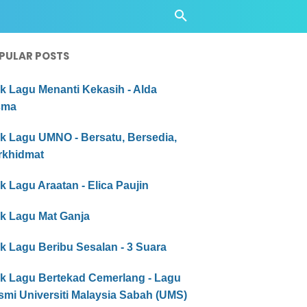
PULAR POSTS
ik Lagu Menanti Kekasih - Alda
sma
ik Lagu UMNO - Bersatu, Bersedia,
rkhidmat
ik Lagu Araatan - Elica Paujin
ik Lagu Mat Ganja
ik Lagu Beribu Sesalan - 3 Suara
ik Lagu Bertekad Cemerlang - Lagu
smi Universiti Malaysia Sabah (UMS)