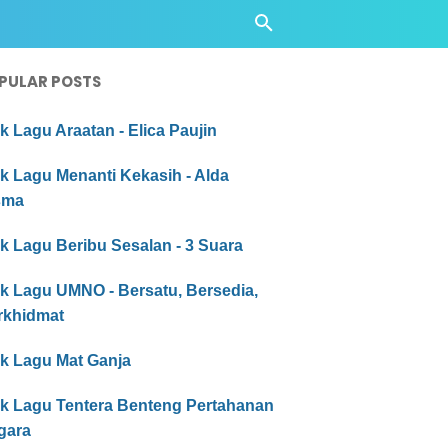
PULAR POSTS
ik Lagu Araatan - Elica Paujin
ik Lagu Menanti Kekasih - Alda
sma
ik Lagu Beribu Sesalan - 3 Suara
ik Lagu UMNO - Bersatu, Bersedia,
rkhidmat
ik Lagu Mat Ganja
rik Lagu Tentera Benteng Pertahanan
gara