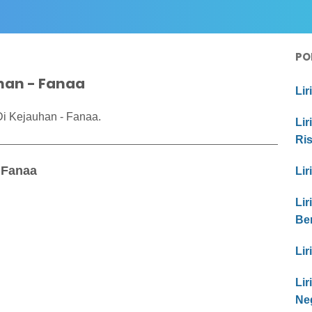
PO
uhan - Fanaa
Lir
Di Kejauhan - Fanaa.
Lir
Ri
 Fanaa
Lir
Lir
Be
Lir
Li
Ne