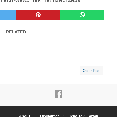
K LAGU SYAWAL DI KEJAUHAN - FANAA"
RELATED
Older Post
About
Disclaimer
Teka Teki Lawak