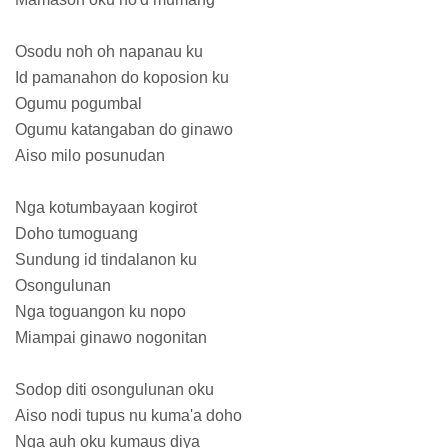
Osodu noh oh napanau ku
Id pamanahon do koposion ku
Ogumu pogumbal
Ogumu katangaban do ginawo
Aiso milo posunudan
Nga kotumbayaan kogirot
Doho tumoguang
Sundung id tindalanon ku
Osongulunan
Nga toguangon ku nopo
Miampai ginawo nogonitan
Sodop diti osongulunan oku
Aiso nodi tupus nu kuma'a doho
Nga auh oku kumaus diya