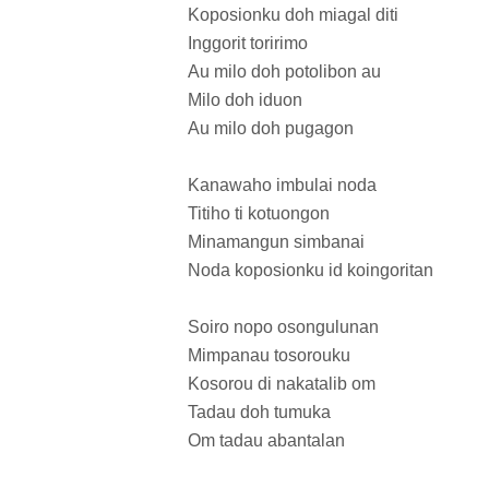
Koposionku doh miagal diti
Inggorit toririmo
Au milo doh potolibon au
Milo doh iduon
Au milo doh pugagon
Kanawaho imbulai noda
Titiho ti kotuongon
Minamangun simbanai
Noda koposionku id koingoritan
Soiro nopo osongulunan
Mimpanau tosorouku
Kosorou di nakatalib om
Tadau doh tumuka
Om tadau abantalan