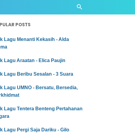
PULAR POSTS
ik Lagu Menanti Kekasih - Alda
sma
ik Lagu Araatan - Elica Paujin
ik Lagu Beribu Sesalan - 3 Suara
ik Lagu UMNO - Bersatu, Bersedia,
rkhidmat
rik Lagu Tentera Benteng Pertahanan
gara
ik Lagu Pergi Saja Dariku - Gilo