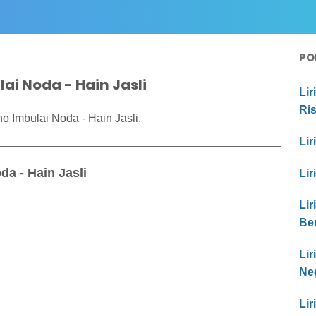
PO
ai Noda - Hain Jasli
Lir
Ri
 Imbulai Noda - Hain Jasli.
Lir
a - Hain Jasli
Lir
Lir
Be
Li
Ne
Lir