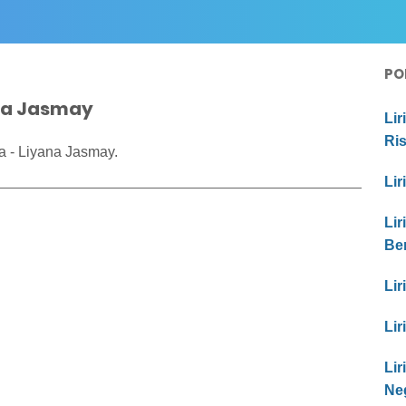
PO
ana Jasmay
Lir
Ri
a - Liyana Jasmay.
Lir
Lir
Be
Lir
Lir
Li
Ne