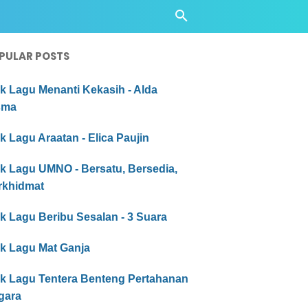
PULAR POSTS
ik Lagu Menanti Kekasih - Alda
sma
ik Lagu Araatan - Elica Paujin
ik Lagu UMNO - Bersatu, Bersedia,
rkhidmat
ik Lagu Beribu Sesalan - 3 Suara
ik Lagu Mat Ganja
rik Lagu Tentera Benteng Pertahanan
gara