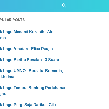
PULAR POSTS
ik Lagu Menanti Kekasih - Alda
sma
ik Lagu Araatan - Elica Paujin
ik Lagu Beribu Sesalan - 3 Suara
ik Lagu UMNO - Bersatu, Bersedia,
rkhidmat
rik Lagu Tentera Benteng Pertahanan
gara
ik Lagu Pergi Saja Dariku - Gilo