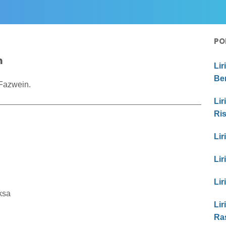
PO
n
Lir
Be
 Fazwein.
Lir
Ri
Lir
Lir
Lir
ksa
Lir
Ras