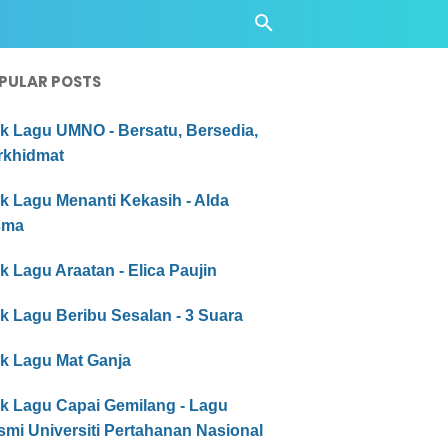
PULAR POSTS
ik Lagu UMNO - Bersatu, Bersedia,
rkhidmat
ik Lagu Menanti Kekasih - Alda
sma
ik Lagu Araatan - Elica Paujin
ik Lagu Beribu Sesalan - 3 Suara
ik Lagu Mat Ganja
ik Lagu Capai Gemilang - Lagu
mi Universiti Pertahanan Nasional