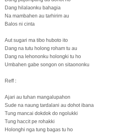
Dang hilalaonku bahagia
Na mambahen au tarhirim au
Balos ni cinta
Aut sugari ma tibo huboto ito
Dang na tutu holong roham tu au
Dang na lehononku holongki tu ho
Umbahen gabe songon on sitaononku
Reff :
Ajari au tuhan mangalupahon
Sude na naung tardalani au dohot ibana
Tung mancai dokdok do ngolukki
Tung haccit pe rohakki
Holonghi nga tung bagas tu ho