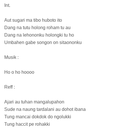
Int.
Aut sugari ma tibo huboto ito
Dang na tutu holong roham tu au
Dang na lehononku holongki tu ho
Umbahen gabe songon on sitaononku
Musik :
Ho o ho hoooo
Reff :
Ajari au tuhan mangalupahon
Sude na naung tardalani au dohot ibana
Tung mancai dokdok do ngolukki
Tung haccit pe rohakki