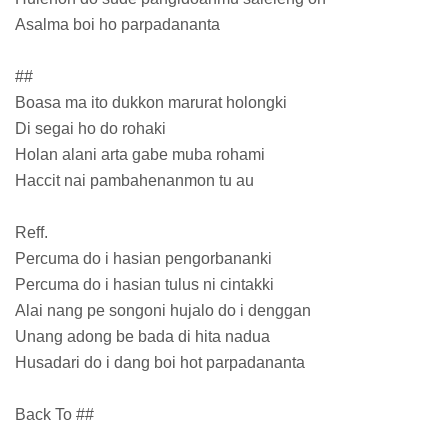
Asalma boi ho parpadananta
##
Boasa ma ito dukkon marurat holongki
Di segai ho do rohaki
Holan alani arta gabe muba rohami
Haccit nai pambahenanmon tu au
Reff.
Percuma do i hasian pengorbananki
Percuma do i hasian tulus ni cintakki
Alai nang pe songoni hujalo do i denggan
Unang adong be bada di hita nadua
Husadari do i dang boi hot parpadananta
Back To ##