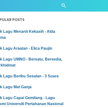
PULAR POSTS
ik Lagu Menanti Kekasih - Alda
sma
ik Lagu Araatan - Elica Paujin
ik Lagu UMNO - Bersatu, Bersedia,
rkhidmat
ik Lagu Beribu Sesalan - 3 Suara
ik Lagu Mat Ganja
ik Lagu Capai Gemilang - Lagu
mi Universiti Pertahanan Nasional