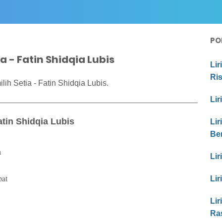
PO
a - Fatin Shidqia Lubis
Lir
Ri
ih Setia - Fatin Shidqia Lubis.
Lir
atin Shidqia Lubis
Lir
Be
a
Lir
pat
Lir
Lir
Ras