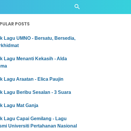
PULAR POSTS
ik Lagu UMNO - Bersatu, Bersedia,
rkhidmat
ik Lagu Menanti Kekasih - Alda
sma
ik Lagu Araatan - Elica Paujin
ik Lagu Beribu Sesalan - 3 Suara
ik Lagu Mat Ganja
ik Lagu Capai Gemilang - Lagu
mi Universiti Pertahanan Nasional