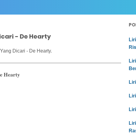
PO
cari - De Hearty
Lir
Ri
Yang Dicari - De Hearty.
Lir
Be
De Hearty
Lir
Lir
Lir
Lir
Ra