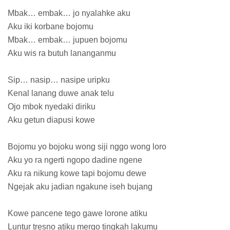
Mbak… embak… jo nyalahke aku
Aku iki korbane bojomu
Mbak… embak… jupuen bojomu
Aku wis ra butuh lananganmu
Sip… nasip… nasipe uripku
Kenal lanang duwe anak telu
Ojo mbok nyedaki diriku
Aku getun diapusi kowe
Bojomu yo bojoku wong siji nggo wong loro
Aku yo ra ngerti ngopo dadine ngene
Aku ra nikung kowe tapi bojomu dewe
Ngejak aku jadian ngakune iseh bujang
Kowe pancene tego gawe lorone atiku
Luntur tresno atiku mergo tingkah lakumu