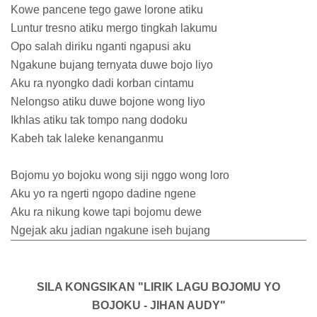
Kowe pancene tego gawe lorone atiku
Luntur tresno atiku mergo tingkah lakumu
Opo salah diriku nganti ngapusi aku
Ngakune bujang ternyata duwe bojo liyo
Aku ra nyongko dadi korban cintamu
Nelongso atiku duwe bojone wong liyo
Ikhlas atiku tak tompo nang dodoku
Kabeh tak laleke kenanganmu
Bojomu yo bojoku wong siji nggo wong loro
Aku yo ra ngerti ngopo dadine ngene
Aku ra nikung kowe tapi bojomu dewe
Ngejak aku jadian ngakune iseh bujang
SILA KONGSIKAN "LIRIK LAGU BOJOMU YO
BOJOKU - JIHAN AUDY"