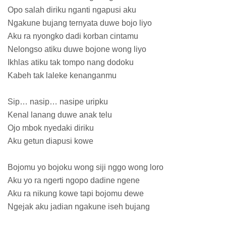
Opo salah diriku nganti ngapusi aku
Ngakune bujang ternyata duwe bojo liyo
Aku ra nyongko dadi korban cintamu
Nelongso atiku duwe bojone wong liyo
Ikhlas atiku tak tompo nang dodoku
Kabeh tak laleke kenanganmu
Sip… nasip… nasipe uripku
Kenal lanang duwe anak telu
Ojo mbok nyedaki diriku
Aku getun diapusi kowe
Bojomu yo bojoku wong siji nggo wong loro
Aku yo ra ngerti ngopo dadine ngene
Aku ra nikung kowe tapi bojomu dewe
Ngejak aku jadian ngakune iseh bujang