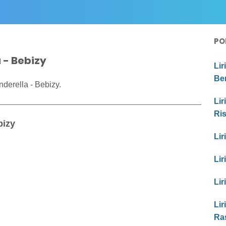
PO
 - Bebizy
Lir
Be
derella - Bebizy.
Lir
Ri
bizy
Lir
Lir
Lir
Lir
Ras