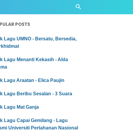
PULAR POSTS
ik Lagu UMNO - Bersatu, Bersedia,
rkhidmat
ik Lagu Menanti Kekasih - Alda
sma
ik Lagu Araatan - Elica Paujin
ik Lagu Beribu Sesalan - 3 Suara
ik Lagu Mat Ganja
ik Lagu Capai Gemilang - Lagu
mi Universiti Pertahanan Nasional