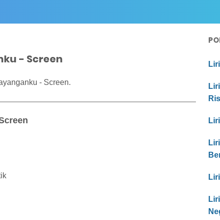
PO
nku - Screen
Lir
ayanganku - Screen.
Lir
Ri
 Screen
Lir
Lir
Be
ik
Lir
Li
Ne