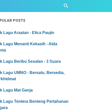
PULAR POSTS
ik Lagu Araatan - Elica Paujin
ik Lagu Menanti Kekasih - Alda
sma
ik Lagu Beribu Sesalan - 3 Suara
ik Lagu UMNO - Bersatu, Bersedia,
rkhidmat
ik Lagu Mat Ganja
rik Lagu Tentera Benteng Pertahanan
gara