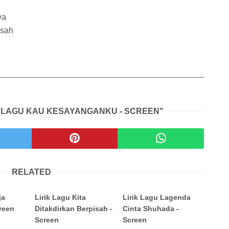
ya
esah
K LAGU KAU KESAYANGANKU - SCREEN"
RELATED
ja
Lirik Lagu Kita
Lirik Lagu Lagenda
reen
Ditakdirkan Berpisah -
Cinta Shuhada -
Screen
Screen